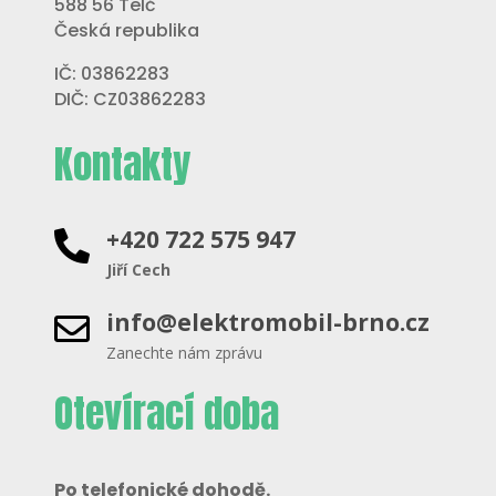
588 56 Telč
Česká republika
IČ: 03862283
DIČ: CZ03862283
Kontakty
+420 722 575 947

Jiří Cech
info@elektromobil-brno.cz

Zanechte nám zprávu
Otevírací doba
Po telefonické dohodě.